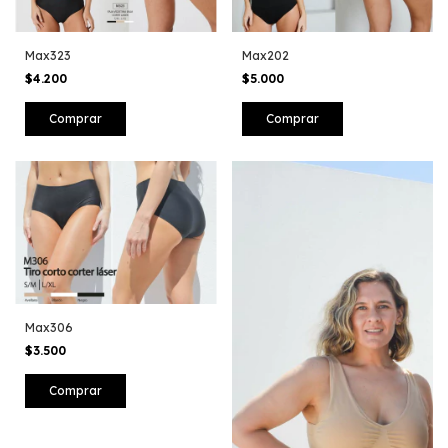
Max323
Max202
$4.200
$5.000
Comprar
Comprar
Max306
$3.500
Comprar