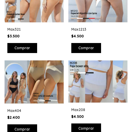
Max321
Max1213
$3.500
$4.500
Comprar
Comprar
Max208
Max404
$4.500
$2.400
Comprar
Comprar