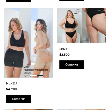
Max415
$2.500
Comprar
Max217
$4.900
Comprar