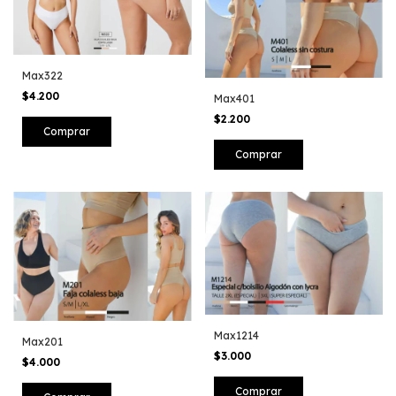
Max322
$4.200
Max401
$2.200
Comprar
Comprar
Max1214
Max201
$3.000
$4.000
Comprar