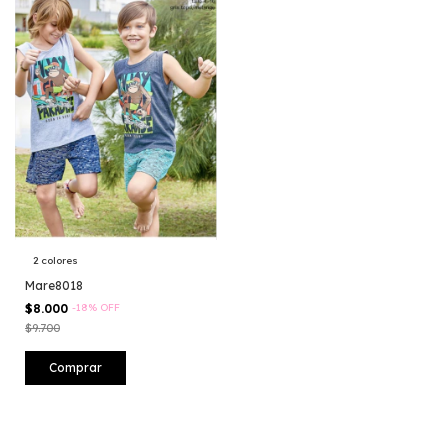
2 colores
Mare8018
$8.000
-
18
%
OFF
$9.700
Comprar