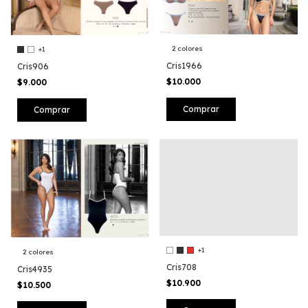
2 colores
+1
Cris1966
Cris906
$10.000
$9.000
Comprar
Comprar
+1
2 colores
Cris708
Cris4935
$10.900
$10.500