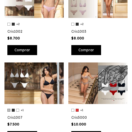
+2
+2
Cris1002
Cris1003
$8.700
$8.000
Comprar
Comprar
+1
+1
Cris1007
Cris5000
$7.500
$10.000