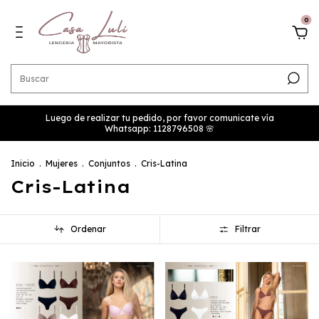
0
Luego de realizar tu pedido, por favor comunicate vía
Whatsapp: 1128796508 🌸
Inicio
.
Mujeres
.
Conjuntos
.
Cris-Latina
Cris-Latina
Ordenar
Filtrar