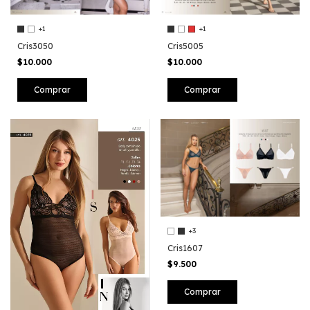
+1
+1
Cris3050
Cris5005
$10.000
$10.000
Comprar
Comprar
+3
Cris1607
$9.500
Comprar