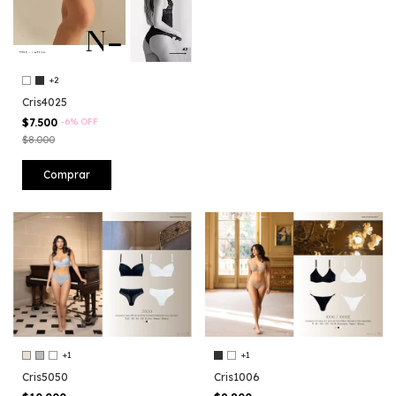
+2
Cris4025
$7.500
-
6
%
OFF
$8.000
Comprar
+1
+1
Cris5050
Cris1006