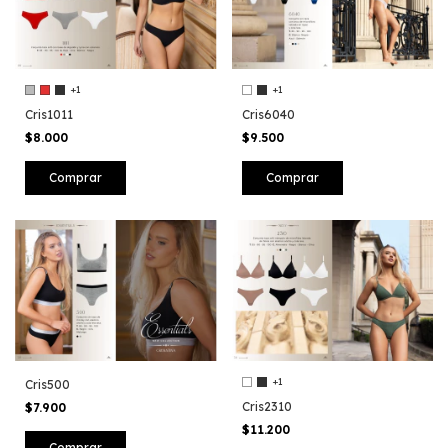
+1
+1
Cris1011
Cris6040
$8.000
$9.500
Comprar
Comprar
+1
Cris500
Cris2310
$7.900
$11.200
Comprar