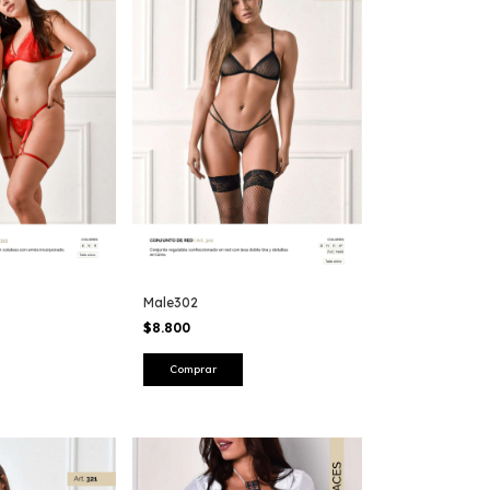
Male302
$8.800
Comprar