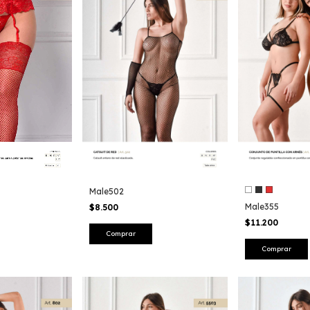
Male502
Male355
$8.500
$11.200
Comprar
Comprar