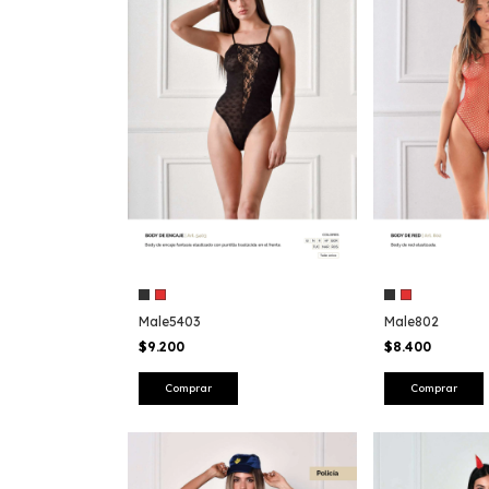
Male5403
Male802
$9.200
$8.400
Comprar
Comprar