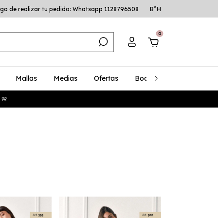
go de realizar tu pedido: Whatsapp 1128796508
B’’H
0
Mallas
Medias
Ofertas
Bodys
Talles Especia
 🌸