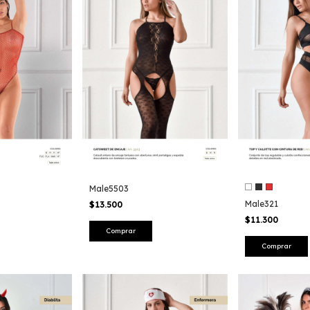
Male5503
Male321
$13.500
$11.300
Comprar
Comprar