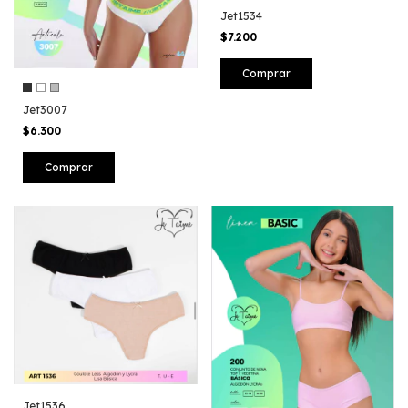
Jet1534
$7.200
Comprar
Jet3007
$6.300
Comprar
Jet1536