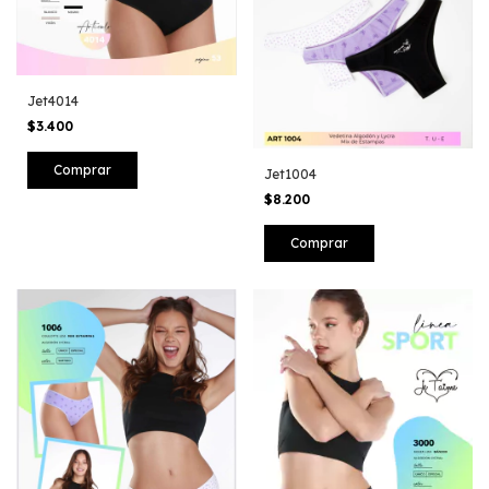
Jet4014
$3.400
Jet1004
$8.200
Comprar