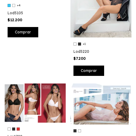
+4
Lod5105
$12.200
Comprar
+1
Lod5220
$7.200
Comprar