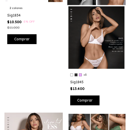
2 colores
Sig1834
$10.500
-
5
%
OFF
$11.000
Comprar
+3
Sig1845
$13.400
Comprar