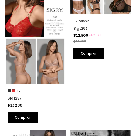
2 colores
Sig1291
$12.500
-
4
%
OFF
$13.000
Comprar
+1
Sig1287
$13.200
Comprar