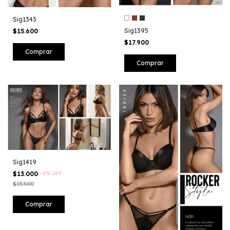
Sig1343
Sig1395
$15.600
$17.900
Comprar
Comprar
Sig1419
$13.000
-
4
%
OFF
$13.500
Comprar