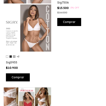
Sig7506
$15.500
-
3
%
OFF
$16.000
Comprar
+2
Sig5955
$10.900
Comprar