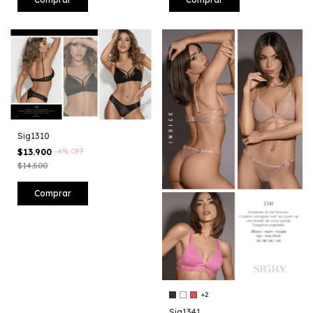
Sig1310
$13.900
-
4
%
OFF
$14.500
Comprar
+2
Sig1341