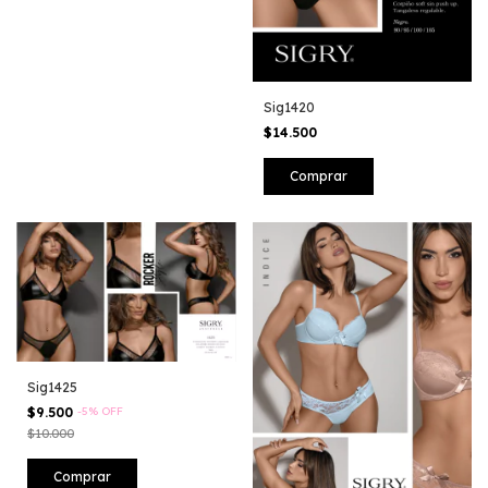
Sig1420
$14.500
Comprar
Sig1425
$9.500
-
5
%
OFF
$10.000
Comprar